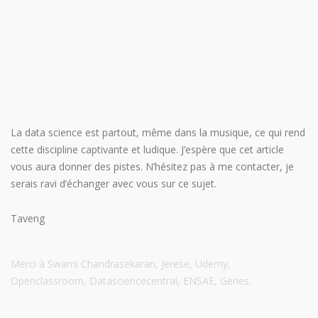
La data science est partout, même dans la musique, ce qui rend
cette discipline captivante et ludique. J’espère que cet article
vous aura donner des pistes. N’hésitez pas à me contacter, je
serais ravi d’échanger avec vous sur ce sujet.
Taveng
Merci à Swami Chandrasekaran, Jerese, Udemy,
Openclassroom, Datasciencecentral, ENSAE, Genes.